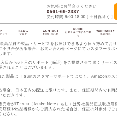
お気軽にお問合せください
0561-69-2337
受付時間 9:00-18:00 [ 土日祝除く ]
GUIDE
P
BLOG
CONTACT
WARRANTY
お取引きに関するご案
ナップ
ブログ
お問い合わせ
保証内容
内
ustは最高品質の製品・サービスをお届けできるよう日々努
めており
に不具合がある場合、お問い合わせページに
てカスタマーサポ
しま
す。
入日から6ヶ月のサポート (保証) をご提供させて頂くサービ
長されることはございません。
れた製品はIT trustカスタマーサポートではなく、Amazonカ
る場合、日本国内の配送に限ります。また、
保証期間内でも商
いた
だきます。
者がIT trust（Assist Note）もしくは弊社製品正規取
売店様や出品者様からご購入された場合は、保証
の対象外でご
ください
。