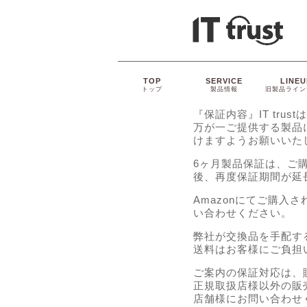
TOP
SERVICE
LINEU
トップ
製品情報
旧製品ライン
『保証内容』IT tr
万が一ご提供する製品
けますようお願いいた
6ヶ月製品保証は、ご購
後、再度保証期
間が延
Amazonにてご購入さ
い合わせください。
弊社が交換品を手配す
送料はお客様にご負担
ご案内の保証対応は、販売
正規
取扱店様以外の販
店舗様にお問い合わせ